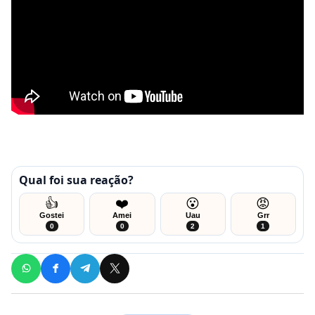
Qual foi sua reação?
👍
❤️
😮
😡
Gostei
Amei
Uau
Grr
0
0
2
1