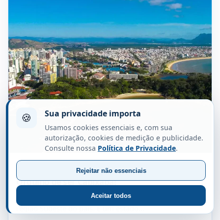
Sua privacidade importa
🍪
Usamos cookies essenciais e, com sua
autorização, cookies de medição e publicidade.
Consulte nossa
Política de Privacidade
.
ESPÍRITO SANTO
Rejeitar não essenciais
Orgulho de ser Capixaba!
Aceitar todos
O Espírito Santo é um estado brasileiro localizado na
região Sudeste do país. É um estado…