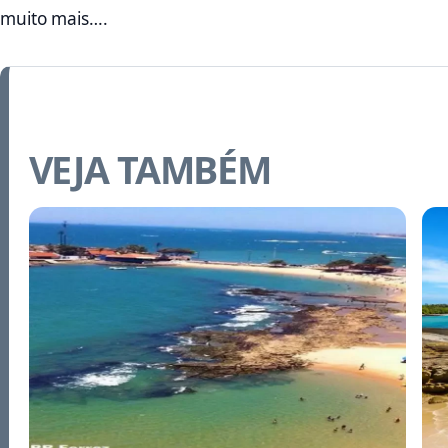
muito mais….
VEJA TAMBÉM