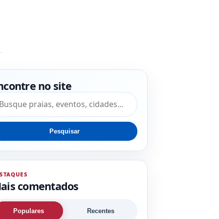
ncontre no site
squisar por:
Pesquisar
STAQUES
ais comentados
Populares
Recentes