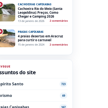
CACHOEIRAS CAPIXABAS
5
Cachoeira Rio do Meio (Santa
Leopoldina): Preços, Como
Chegar e Camping 2026
13 de janeiro de 2026
2 comentários
6
PRAIAS CAPIXABAS
4 praias desertas em Aracruz
para curtir o carnaval
15 de janeiro de 2024
2 comentários
AVEGUE
ssuntos do site
spírito Santo
723
urismo
69
raias Capixabas
167