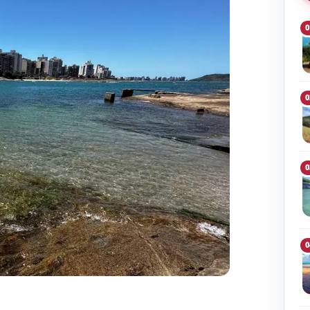
0
0
0
0