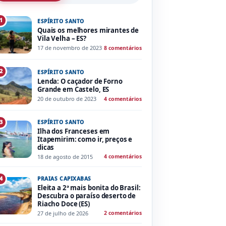
1
ESPÍRITO SANTO
Quais os melhores mirantes de
Vila Velha – ES?
17 de novembro de 2023
8 comentários
2
ESPÍRITO SANTO
Lenda: O caçador de Forno
Grande em Castelo, ES
20 de outubro de 2023
4 comentários
ESPÍRITO SANTO
3
Ilha dos Franceses em
Itapemirim: como ir, preços e
dicas
18 de agosto de 2015
4 comentários
PRAIAS CAPIXABAS
4
Eleita a 2ª mais bonita do Brasil:
Descubra o paraíso deserto de
Riacho Doce (ES)
27 de julho de 2026
2 comentários