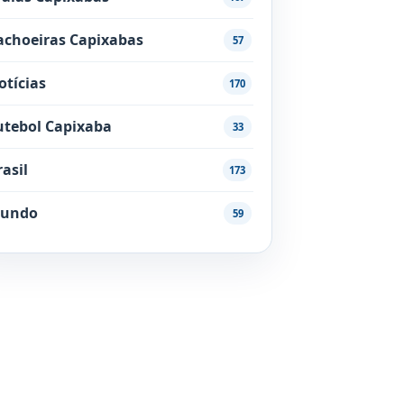
achoeiras Capixabas
57
otícias
170
utebol Capixaba
33
rasil
173
undo
59