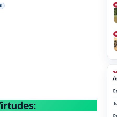
0
E
0
N
A
E
irtudes:
T
P