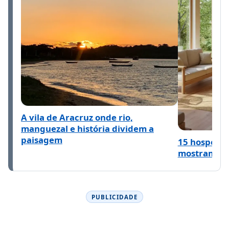
A vila de Aracruz onde rio,
manguezal e história dividem a
paisagem
15 hospeda
mostram o q
PUBLICIDADE