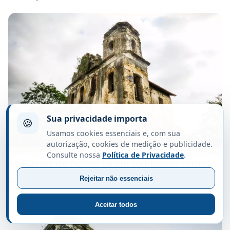
Sua privacidade importa
🍪
Usamos cookies essenciais e, com sua
autorização, cookies de medição e publicidade.
Consulte nossa
Política de Privacidade
.
As Ruínas de Belém foram tombadas como
patrimônio histórico estadual em 1993.
Rejeitar não essenciais
Aceitar todos