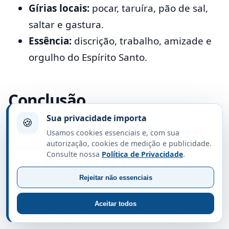
Gírias locais:
pocar, taruíra, pão de sal,
saltar e gastura.
Essência:
discrição, trabalho, amizade e
orgulho do Espírito Santo.
Conclusão
Sua privacidade importa
🍪
O
jeito de ser do povo capixaba
é feito de
Usamos cookies essenciais e, com sua
autorização, cookies de medição e publicidade.
contrastes bonitos. O capixaba pode ser
Consulte nossa
Política de Privacidade
.
tímido, mas não é fraco. Pode ser silencioso,
mas não é vazio. Pode ser reservado, mas
Rejeitar não essenciais
sabe ser amigo. Pode não se vangloriar, mas
Aceitar todos
carrega enorme orgulho de sua terra.